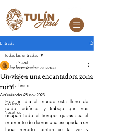
Entrada
Todas las entradas
Tulín Azul
Todas las entradas
28 oct 2023
2 min de lectura
Un viaje a una encantadora zona
Gastronomía
rural
Flora y Fauna
Vacaciones
Actualizado:
28 nov 2023
Hoy en día el mundo está lleno de 
Destinos
ruido, edificios y trabajo que nos 
Nosotros
ocupan todo el tiempo, quizás sea el 
momento de darnos una escapada a un 
lugar remoto, pintoresco tal vez y 