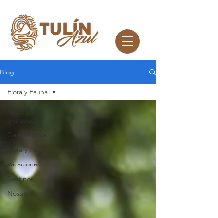
Blog
Flora y Fauna
Todas las
entradas
Gastronomía
Flora y Fauna
Vacaciones
Destinos
Nosotros